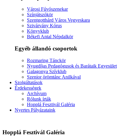
Városi Fúvószenekar
Színjátszókör
Szentgotthárd Város Vegyeskara
Szivárvány Kórus
Könyvklub
Békefi Antal Népdalkör
Egyéb állandó csoportok
Rozmaring Tánckör
Nyugdíjas Pedagógusok és Barátaik Egyesület
Galagonya Szívklub
Szenior örömtánc Anilkával
Szolgáltatások
Érdekességek
Archívum
Rólunk írták
Hopplá Fesztivál Galéria
Nyertes Pályázataink
Hopplá Fesztivál Galéria