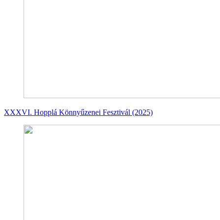
XXXVI. Hopplá Könnyűzenei Fesztivál (2025)