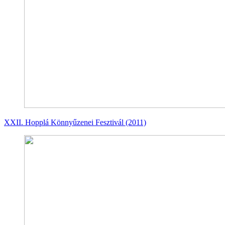
XXII. Hopplá Könnyűzenei Fesztivál (2011)