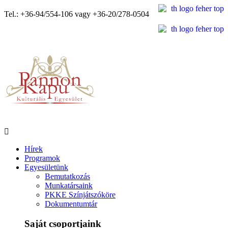
Tel.: +36-94/554-106 vagy +36-20/278-0504
Hírek
Programok
Egyesületünk
Bemutatkozás
Munkatársaink
PKKE Színjátszóköre
Dokumentumtár
Saját csoportjaink