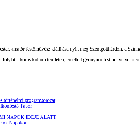
ster, amatőr festőművész kiállítása nyílt meg Szentgotthárdon, a Szính
et folytat a kórus kultúra területén, emellett gyönyörű festményeivel ö
s történelmi programsorozat
s Ikonfestő Tábor
MI NAPOK IDEJE ALATT
nelmi Napokon