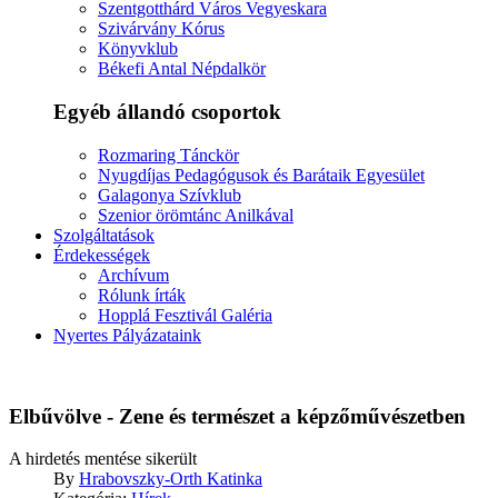
Szentgotthárd Város Vegyeskara
Szivárvány Kórus
Könyvklub
Békefi Antal Népdalkör
Egyéb állandó csoportok
Rozmaring Tánckör
Nyugdíjas Pedagógusok és Barátaik Egyesület
Galagonya Szívklub
Szenior örömtánc Anilkával
Szolgáltatások
Érdekességek
Archívum
Rólunk írták
Hopplá Fesztivál Galéria
Nyertes Pályázataink
Elbűvölve - Zene és természet a képzőművészetben
A hirdetés mentése sikerült
By
Hrabovszky-Orth Katinka