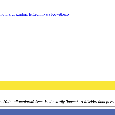
gotthárdi színház légtechnikája
Következő
s 20-át, államalapító Szent István király ünnepét. A délelőtti ünnepi