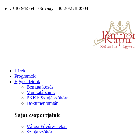
Tel.: +36-94/554-106 vagy +36-20/278-0504
Hírek
Programok
Egyesületünk
Bemutatkozás
Munkatársaink
PKKE Színjátszóköre
Dokumentumtár
Saját csoportjaink
Városi Fúvószenekar
Színjátszókör