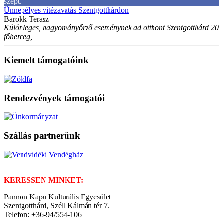
szept.
Ünnepélyes vitézavatás Szentgotthárdon
Barokk Terasz
Különleges, hagyományőrző eseménynek ad otthont Szentgotthárd 2026
főherceg,
Kiemelt támogatóink
Rendezvények támogatói
Szállás partnerünk
KERESSEN MINKET:
Pannon Kapu Kulturális Egyesület
Szentgotthárd, Széll Kálmán tér 7.
Telefon: +36-94/554-106