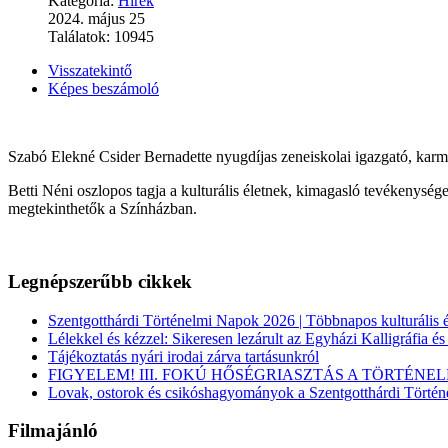
Kategória:
Hírek
2024. május 25
Találatok: 10945
Visszatekintő
Képes beszámoló
Szabó Elekné Csider Bernadette nyugdíjas zeneiskolai igazgató, karme
Betti Néni oszlopos tagja a kulturális életnek, kimagasló tevékenység
megtekinthetők a Színházban.
Legnépszerűbb cikkek
Szentgotthárdi Történelmi Napok 2026 | Többnapos kulturális é
Lélekkel és kézzel: Sikeresen lezárult az Egyházi Kalligráfia é
Tájékoztatás nyári irodai zárva tartásunkról
FIGYELEM! III. FOKÚ HŐSÉGRIASZTÁS A TÖRTÉNEL
Lovak, ostorok és csikóshagyományok a Szentgotthárdi Törté
Filmajánló