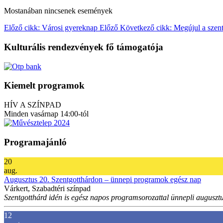
Mostanában nincsenek események
Előző cikk: Városi gyereknap
Előző
Következő cikk: Megújul a szent
Kulturális rendezvények fő támogatója
Kiemelt programok
HÍV A SZÍNPAD
Minden vasárnap 14:00-tól
Programajánló
20
aug.
Augusztus 20. Szentgotthárdon – ünnepi programok egész nap
Várkert, Szabadtéri színpad
Szentgotthárd idén is egész napos programsorozattal ünnepli augusztu
12