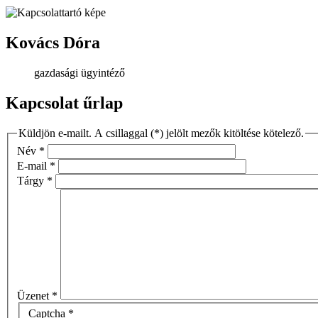
Kovács Dóra
gazdasági ügyintéző
Kapcsolat űrlap
Küldjön e-mailt. A csillaggal (*) jelölt mezők kitöltése kötelező.
Név
*
E-mail
*
Tárgy
*
Üzenet
*
Captcha
*