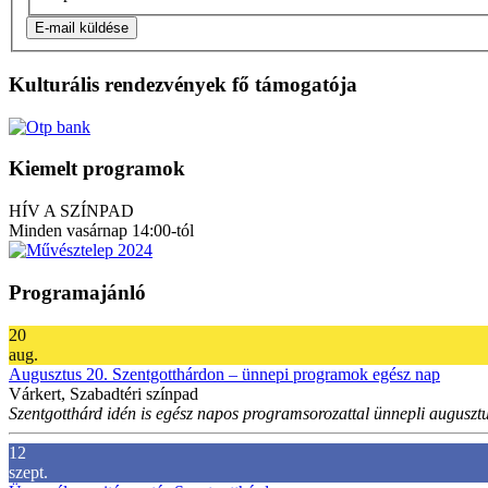
E-mail küldése
Kulturális rendezvények fő támogatója
Kiemelt programok
HÍV A SZÍNPAD
Minden vasárnap 14:00-tól
Programajánló
20
aug.
Augusztus 20. Szentgotthárdon – ünnepi programok egész nap
Várkert, Szabadtéri színpad
Szentgotthárd idén is egész napos programsorozattal ünnepli augusztu
12
szept.