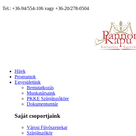
Tel.: +36-94/554-106 vagy +36-20/278-0504
Hírek
Programok
Egyesületünk
Bemutatkozás
Munkatársaink
PKKE Színjátszóköre
Dokumentumtár
Saját csoportjaink
Városi Fúvószenekar
Színjátszókör