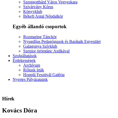
Szentgotthárd Város Vegyeskara
Szivárvány Kórus
Könyvklub
Békefi Antal Népdalkör
Egyéb állandó csoportok
Rozmaring Tánckör
Nyugdíjas Pedagógusok és Barátaik Egyesület
Galagonya Szívklub
Szenior örömtánc Anilkával
Szolgáltatások
Érdekességek
Archívum
Rólunk írták
Hopplá Fesztivál Galéria
Nyertes Pályázataink
Hírek
Kovács Dóra