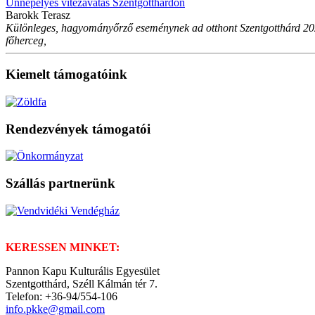
Ünnepélyes vitézavatás Szentgotthárdon
Barokk Terasz
Különleges, hagyományőrző eseménynek ad otthont Szentgotthárd 2026
főherceg,
Kiemelt támogatóink
Rendezvények támogatói
Szállás partnerünk
KERESSEN MINKET:
Pannon Kapu Kulturális Egyesület
Szentgotthárd, Széll Kálmán tér 7.
Telefon: +36-94/554-106
info.pkke@gmail.com