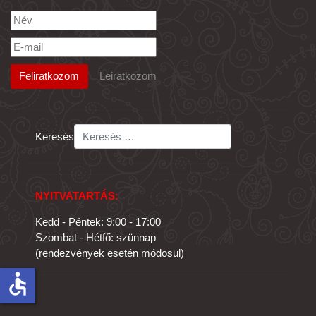
Keresés
NYITVATARTÁS:
Kedd - Péntek: 9:00 - 17:00
Szombat - Hétfő: szünnap
(rendezvények esetén módosul)
accessible