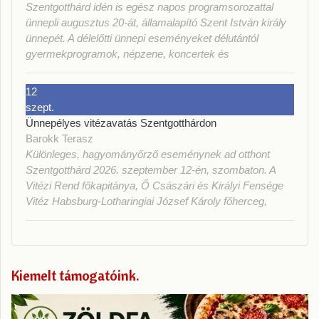
Szentgotthárd idén is egész napos programsorozattal
ünnepli augusztus 20-át, államalapító Szent István király
ünnepét. A délelőtti ünnepi eseményeket délutántól
gyermekprogramok, népzene, koncertek és
12
szept.
Ünnepélyes vitézavatás Szentgotthárdon
Barokk Terasz
Különleges, hagyományőrző eseménynek ad otthont
Szentgotthárd 2026. szeptember 12-én, szombaton. A
Vitézi Rend főkapitánya, Ő Császári és Királyi Fensége
Vitéz Habsburg-Lotharingiai József Károly főherceg,
Kiemelt támogatóink