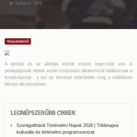
Találatok: 7976
Visszatekintő
A tanítás és az alkotás között szoros kapcsolat van. A
pedagógusok életük során számtalan alkalommal találkoznak a
kreativitással , s ezt az élményt örökítették meg a kiállításon
látható alkotásokban.
LEGNÉPSZERŰBB CIKKEK
Szentgotthárdi Történelmi Napok 2026 | Többnapos
kulturális és történelmi programsorozat