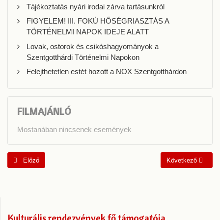
Tájékoztatás nyári irodai zárva tartásunkról
FIGYELEM! III. FOKÚ HŐSÉGRIASZTÁS A
TÖRTÉNELMI NAPOK IDEJE ALATT
Lovak, ostorok és csikóshagyományok a
Szentgotthárdi Történelmi Napokon
Felejthetetlen estét hozott a NOX Szentgotthárdon
FILMAJÁNLÓ
Mostanában nincsenek események
Előző cikk: Nyugdíjas Pedagógusok és Barátaik Egyesület 30 éves jubi
Következő cikk: Az
Előző
Következő
Kulturális rendezvények fő támogatója