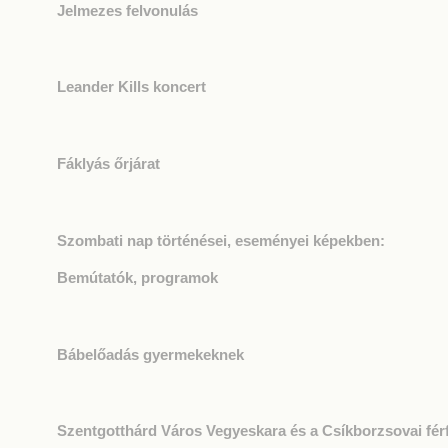
Jelmezes felvonulás
Leander Kills koncert
Fáklyás őrjárat
Szombati nap történései, eseményei képekben:
Bemútatók, programok
Bábelőadás gyermekeknek
Szentgotthárd Város Vegyeskara és a Csíkborzsovai férf