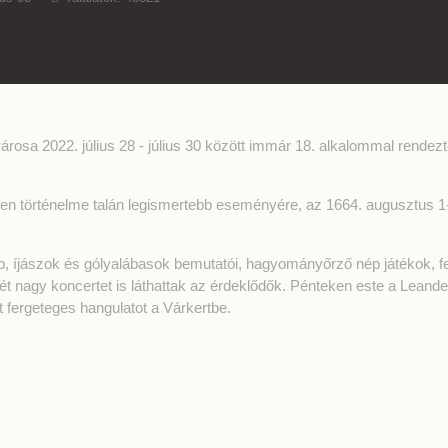
rosa 2022. július 28 - július 30 között immár 18. alkalommal rendez
en történelme talán legismertebb eseményére, az 1664. augusztus 1
kép, íjászok és gólyalábasok bemutatói, hagyományőrző nép játékok, 
t nagy koncertet is láthattak az érdeklődők. Pénteken este a Leander
 fergeteges hangulatot a Várkertbe.