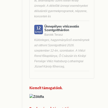
át, államalapító Szent István király
ünnepét. A délelőtti ünnepi eseményeket
délutántól gyermekprogramok, népzene,
koncertek és
Ünnepélyes vitézavatás
12
Szentgotthárdon
szept.
Barokk Terasz
Különleges, hagyományőrző eseménynek
ad otthont Szentgotthárd 2026.
szeptember 12-én, szombaton. A Vitézi
Rend főkapitánya, Ő Császári és Királyi
Fensége Vitéz Habsburg-Lotharingiai
József Károly főherceg,
Kiemelt támogatóink