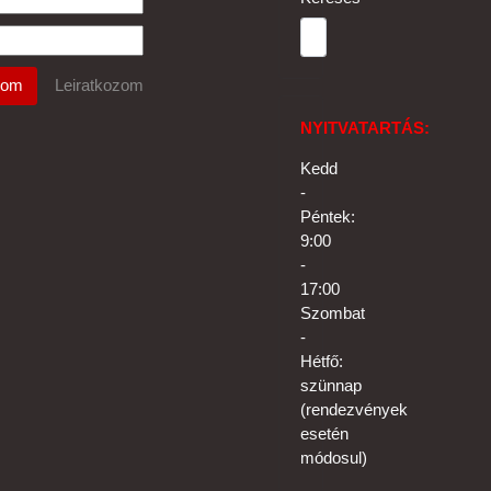
NYITVATARTÁS:
Kedd
-
Péntek:
9:00
-
17:00
Szombat
-
Hétfő:
szünnap
(rendezvények
esetén
módosul)