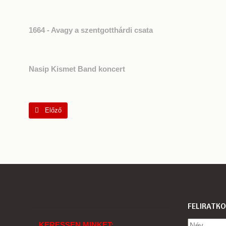
1664 - Avagy a szentgotthárdi csata
Nasip Kismet Band koncert
Előző cikk: Vajtó és a Világ - Szentgotthárd
Előző
FELIRATKO
KERESSEN MINKET: