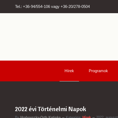
Tel.: +36-94/554-106 vagy +36-20/278-0504
Hírek
Programok
2022 évi Történelmi Napok
By
Hrabovszky-Orth Katinka
Kategória:
Hírek
2022. auguszt