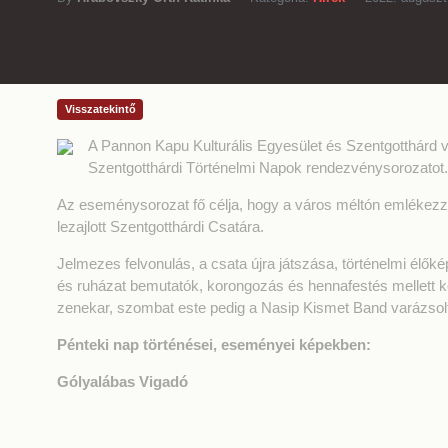
Visszatekintő
A Pannon Kapu Kulturális Egyesület és Szentgotthárd vá
Szentgotthárdi Történelmi Napok rendezvénysorozatot.
Az eseménysorozat fő célja, hogy a város méltón emlékezz
lezajlott Szentgotthárdi Csatára.
Jelmezes felvonulás, a csata újra játszása, történelmi élő
és ruházat bemutatók, korongozás és hennafestés mellett ké
zenekar, szombat este pedig a Nasip Kismet Band varázsolt
Pénteki nap történései, eseményei képekben:
Gólyalábas Vigadó