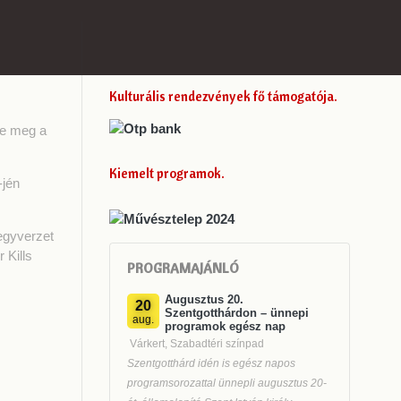
Kulturális rendezvények fő támogatója
te meg a
Kiemelt programok
-jén
fegyverzet
 Kills
PROGRAMAJÁNLÓ
Augusztus 20.
20
Szentgotthárdon – ünnepi
aug.
programok egész nap
Várkert, Szabadtéri színpad
Szentgotthárd idén is egész napos
programsorozattal ünnepli augusztus 20-