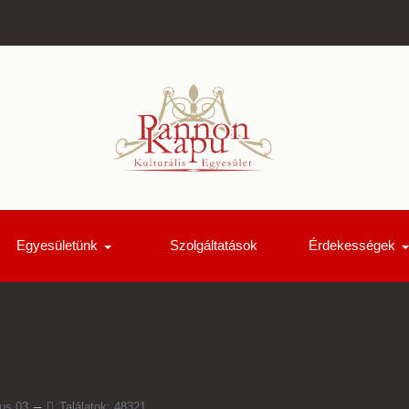
Egyesületünk
Szolgáltatások
Érdekességek
us 03
Találatok: 48321