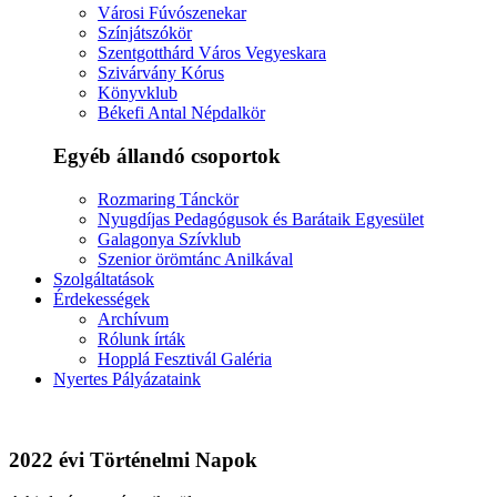
Városi Fúvószenekar
Színjátszókör
Szentgotthárd Város Vegyeskara
Szivárvány Kórus
Könyvklub
Békefi Antal Népdalkör
Egyéb állandó csoportok
Rozmaring Tánckör
Nyugdíjas Pedagógusok és Barátaik Egyesület
Galagonya Szívklub
Szenior örömtánc Anilkával
Szolgáltatások
Érdekességek
Archívum
Rólunk írták
Hopplá Fesztivál Galéria
Nyertes Pályázataink
2022 évi Történelmi Napok