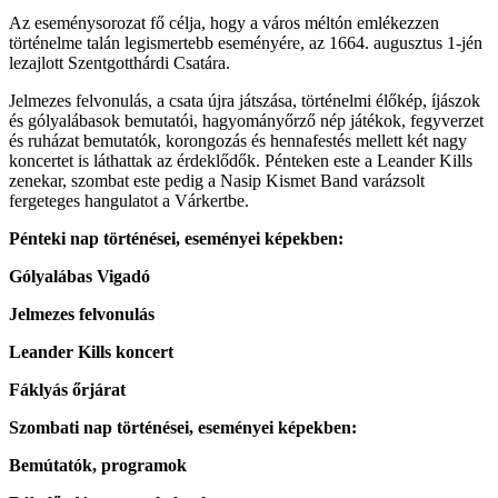
Az eseménysorozat fő célja, hogy a város méltón emlékezzen
történelme talán legismertebb eseményére, az 1664. augusztus 1-jén
lezajlott Szentgotthárdi Csatára.
Jelmezes felvonulás, a csata újra játszása, történelmi élőkép, íjászok
és gólyalábasok bemutatói, hagyományőrző nép játékok, fegyverzet
és ruházat bemutatók, korongozás és hennafestés mellett két nagy
koncertet is láthattak az érdeklődők. Pénteken este a Leander Kills
zenekar, szombat este pedig a Nasip Kismet Band varázsolt
fergeteges hangulatot a Várkertbe.
Pénteki nap történései, eseményei képekben:
Gólyalábas Vigadó
Jelmezes felvonulás
Leander Kills koncert
Fáklyás őrjárat
Szombati nap történései, eseményei képekben:
Bemútatók, programok