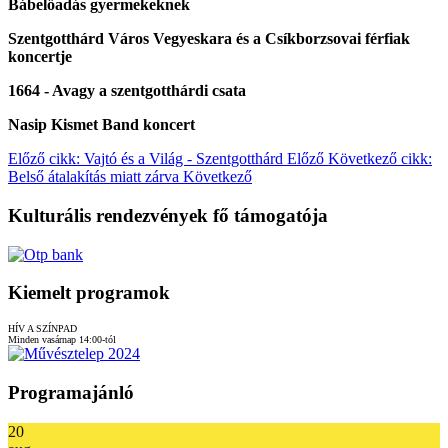
Bábelőadás gyermekeknek
Szentgotthárd Város Vegyeskara és a Csíkborzsovai férfiak
koncertje
1664 - Avagy a szentgotthárdi csata
Nasip Kismet Band koncert
Előző cikk: Vajtó és a Világ - Szentgotthárd
Előző
Következő cikk:
Belső átalakítás miatt zárva
Következő
Kulturális rendezvények fő támogatója
Kiemelt programok
HÍV A SZÍNPAD
Minden vasárnap 14:00-tól
Programajánló
20