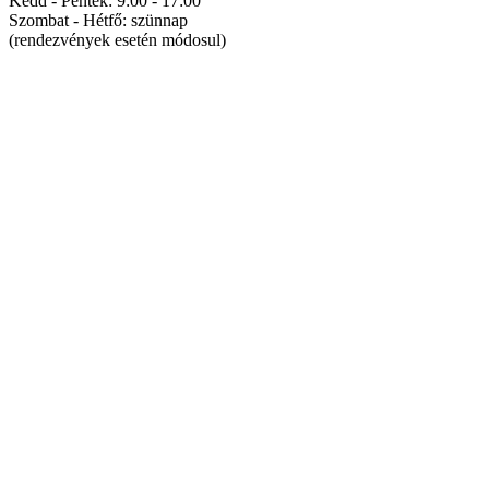
Kedd - Péntek: 9:00 - 17:00
Szombat - Hétfő: szünnap
(rendezvények esetén módosul)