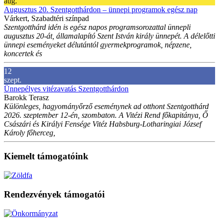
aug.
Augusztus 20. Szentgotthárdon – ünnepi programok egész nap
Várkert, Szabadtéri színpad
Szentgotthárd idén is egész napos programsorozattal ünnepli
augusztus 20-át, államalapító Szent István király ünnepét. A délelőtti
ünnepi eseményeket délutántól gyermekprogramok, népzene,
koncertek és
12
szept.
Ünnepélyes vitézavatás Szentgotthárdon
Barokk Terasz
Különleges, hagyományőrző eseménynek ad otthont Szentgotthárd
2026. szeptember 12-én, szombaton. A Vitézi Rend főkapitánya, Ő
Császári és Királyi Fensége Vitéz Habsburg-Lotharingiai József
Károly főherceg,
Kiemelt támogatóink
Rendezvények támogatói