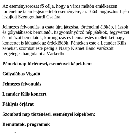
Az eseménysorozat fő célja, hogy a város méltón emlékezzen
történelme talán legismertebb eseményére, az 1664. augusztus 1-jén
lezajlott Szentgotthárdi Csatára.
Jelmezes felvonulás, a csata újra játszása, történelmi élőkép, íjászok
és gólyalábasok bemutatói, hagyományőrző nép játékok, fegyverzet
és ruházat bemutatók, korongozás és hennafestés mellett két nagy
koncertet is láthattak az érdeklődők. Pénteken este a Leander Kills
zenekar, szombat este pedig a Nasip Kismet Band varázsolt
fergeteges hangulatot a Várkertbe.
Pénteki nap történései, eseményei képekben:
Gólyalábas Vigadó
Jelmezes felvonulás
Leander Kills koncert
Fáklyás őrjárat
Szombati nap történései, eseményei képekben:
Bemútatók, programok