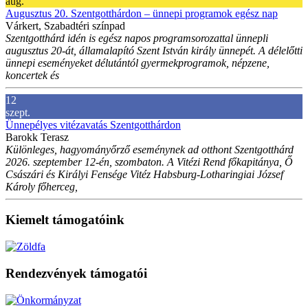
aug.
Augusztus 20. Szentgotthárdon – ünnepi programok egész nap
Várkert, Szabadtéri színpad
Szentgotthárd idén is egész napos programsorozattal ünnepli
augusztus 20-át, államalapító Szent István király ünnepét. A délelőtti
ünnepi eseményeket délutántól gyermekprogramok, népzene,
koncertek és
12
szept.
Ünnepélyes vitézavatás Szentgotthárdon
Barokk Terasz
Különleges, hagyományőrző eseménynek ad otthont Szentgotthárd
2026. szeptember 12-én, szombaton. A Vitézi Rend főkapitánya, Ő
Császári és Királyi Fensége Vitéz Habsburg-Lotharingiai József
Károly főherceg,
Kiemelt támogatóink
Rendezvények támogatói