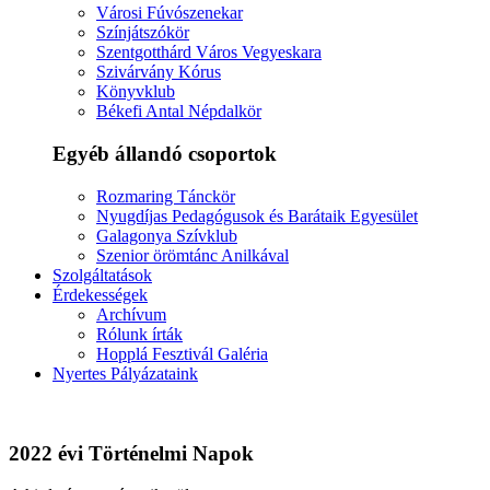
Városi Fúvószenekar
Színjátszókör
Szentgotthárd Város Vegyeskara
Szivárvány Kórus
Könyvklub
Békefi Antal Népdalkör
Egyéb állandó csoportok
Rozmaring Tánckör
Nyugdíjas Pedagógusok és Barátaik Egyesület
Galagonya Szívklub
Szenior örömtánc Anilkával
Szolgáltatások
Érdekességek
Archívum
Rólunk írták
Hopplá Fesztivál Galéria
Nyertes Pályázataink
2022 évi Történelmi Napok