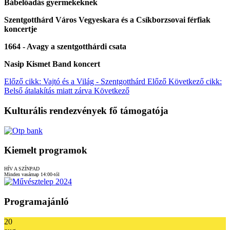
Bábelőadás gyermekeknek
Szentgotthárd Város Vegyeskara és a Csíkborzsovai férfiak
koncertje
1664 - Avagy a szentgotthárdi csata
Nasip Kismet Band koncert
Előző cikk: Vajtó és a Világ - Szentgotthárd
Előző
Következő cikk:
Belső átalakítás miatt zárva
Következő
Kulturális rendezvények fő támogatója
Kiemelt programok
HÍV A SZÍNPAD
Minden vasárnap 14:00-tól
Programajánló
20