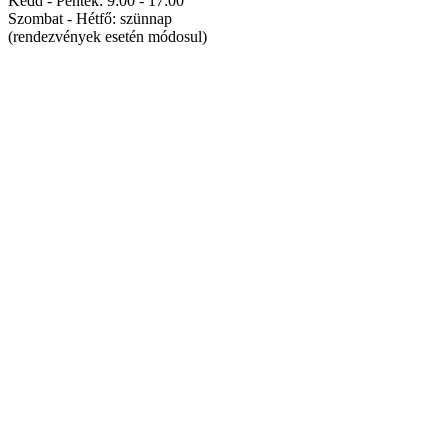
Kedd - Péntek: 9:00 - 17:00
Szombat - Hétfő: szünnap
(rendezvények esetén módosul)