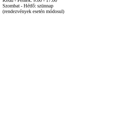
Kedd - Péntek: 9:00 - 17:00
Szombat - Hétfő: szünnap
(rendezvények esetén módosul)