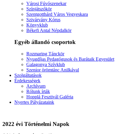
Városi Fúvószenekar
Színjátszókör
Szentgotthárd Város Vegyeskara
Szivárvány Kórus
Könyvklub
Békefi Antal Népdalkör
Egyéb állandó csoportok
Rozmaring Tánckör
Nyugdíjas Pedagógusok és Barátaik Egyesület
Galagonya Szívklub
Szenior örömtánc Anilkával
Szolgáltatások
Érdekességek
Archívum
Rólunk írták
Hopplá Fesztivál Galéria
Nyertes Pályázataink
2022 évi Történelmi Napok