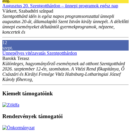
aug.
Augusztus 20. Szentgotthárdon – ünnepi programok egész nap
Várkert, Szabadtéri színpad
Szentgotthárd idén is egész napos programsorozattal ünnepli
augusztus 20-át, államalapító Szent István király ünnepét. A délelőtti
ünnepi eseményeket délutántól gyermekprogramok, népzene,
koncertek és
12
szept.
Ünnepélyes vitézavatás Szentgotthárdon
Barokk Terasz
Különleges, hagyományőrző eseménynek ad otthont Szentgotthárd
2026. szeptember 12-én, szombaton. A Vitézi Rend főkapitánya, Ő
Császári és Királyi Fensége Vitéz Habsburg-Lotharingiai József
Károly főherceg,
Kiemelt támogatóink
Rendezvények támogatói