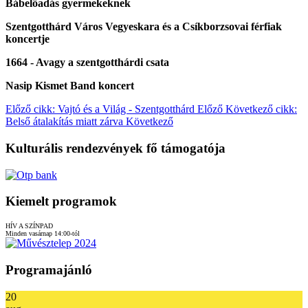
Bábelőadás gyermekeknek
Szentgotthárd Város Vegyeskara és a Csíkborzsovai férfiak
koncertje
1664 - Avagy a szentgotthárdi csata
Nasip Kismet Band koncert
Előző cikk: Vajtó és a Világ - Szentgotthárd
Előző
Következő cikk:
Belső átalakítás miatt zárva
Következő
Kulturális rendezvények fő támogatója
Kiemelt programok
HÍV A SZÍNPAD
Minden vasárnap 14:00-tól
Programajánló
20