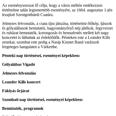
Az eseménysorozat fő célja, hogy a város méltón emlékezzen
történelme talán legismertebb eseményére, az 1664. augusztus 1-jén
lezajlott Szentgotthárdi Csatára.
Jelmezes felvonulás, a csata újra játszása, történelmi élőkép, íjászok
és gólyalábasok bemutatói, hagyományőrző nép játékok, fegyverzet
és ruházat bemutatók, korongozás és hennafestés mellett két nagy
koncertet is láthattak az érdeklődők. Pénteken este a Leander Kills
zenekar, szombat este pedig a Nasip Kismet Band varázsolt
fergeteges hangulatot a Várkertbe.
Pénteki nap történései, eseményei képekben:
Gólyalábas Vigadó
Jelmezes felvonulás
Leander Kills koncert
Fáklyás őrjárat
Szombati nap történései, eseményei képekben:
Bemútatók, programok