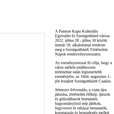
A Pannon Kapu Kulturális
Egyesület és Szentgotthárd városa
2022. július 28 - július 30 között
immár 18. alkalommal rendezte
meg a Szentgotthárdi Történelmi
Napok rendezvénysorozatot.
Az eseménysorozat fő célja, hogy a
város méltón emlékezzen
történelme talán legismertebb
eseményére, az 1664. augusztus 1-
jén lezajlott Szentgotthárdi Csatára.
Jelmezes felvonulás, a csata újra
játszása, történelmi élőkép, íjászok
és gólyalábasok bemutatói,
hagyományőrző nép játékok,
fegyverzet és ruházat bemutatók,
korongozás és hennafestés mellett