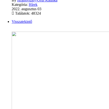
By
Hrabovszky-Orth Katinka
Kategória:
Hírek
2022. augusztus 03
Találatok: 48324
Visszatekintő