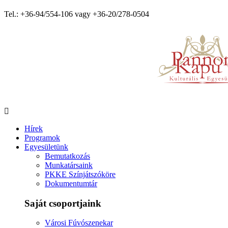
Tel.: +36-94/554-106 vagy +36-20/278-0504
Hírek
Programok
Egyesületünk
Bemutatkozás
Munkatársaink
PKKE Színjátszóköre
Dokumentumtár
Saját csoportjaink
Városi Fúvószenekar