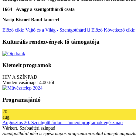
1664 - Avagy a szentgotthárdi csata
Nasip Kismet Band koncert
Előző cikk: Vajtó és a Világ - Szentgotthárd
Előző
Következő cikk: 
Kulturális rendezvények fő támogatója
Kiemelt programok
HÍV A SZÍNPAD
Minden vasárnap 14:00-tól
Programajánló
20
aug.
Augusztus 20. Szentgotthárdon – ünnepi programok egész nap
Várkert, Szabadtéri színpad
Szentgotthárd idén is egész napos programsorozattal ünnepli augusztu