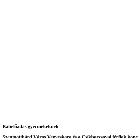
Bábelőadás gyermekeknek
Szentgotthárd Város Vegyeskara és a Csíkborzsovai férfiak konc