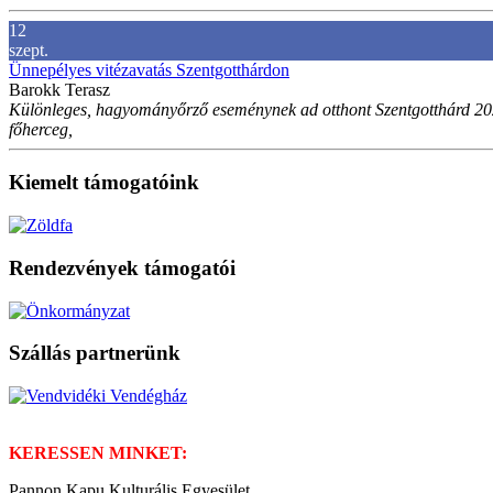
12
szept.
Ünnepélyes vitézavatás Szentgotthárdon
Barokk Terasz
Különleges, hagyományőrző eseménynek ad otthont Szentgotthárd 2026
főherceg,
Kiemelt támogatóink
Rendezvények támogatói
Szállás partnerünk
KERESSEN MINKET:
Pannon Kapu Kulturális Egyesület