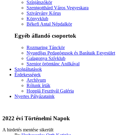
Színjátszókör
Szentgotthárd Város Vegyeskara
Szivárvány Kórus
Könyvklub
Békefi Antal Népdalkör
Egyéb állandó csoportok
Rozmaring Tánckör
Nyugdíjas Pedagógusok és Barátaik Egyesület
Galagonya Szívklub
Szenior örömtánc Anilkával
Szolgáltatások
Érdekességek
Archívum
Rólunk írták
Hopplá Fesztivál Galéria
Nyertes Pályázataink
2022 évi Történelmi Napok
A hirdetés mentése sikerült