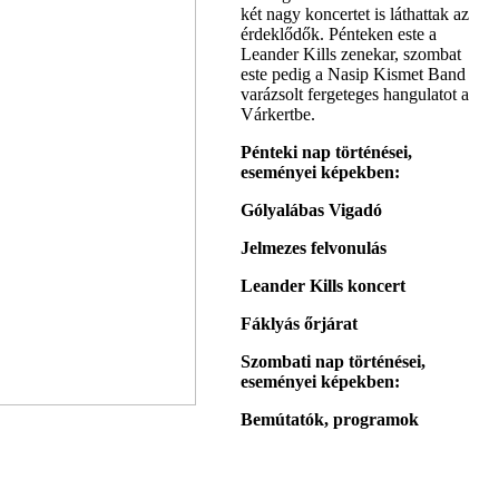
két nagy koncertet is láthattak az
érdeklődők. Pénteken este a
Leander Kills zenekar, szombat
este pedig a Nasip Kismet Band
varázsolt fergeteges hangulatot a
Várkertbe.
Pénteki nap történései,
eseményei képekben:
Gólyalábas Vigadó
Jelmezes felvonulás
Leander Kills koncert
Fáklyás őrjárat
Szombati nap történései,
eseményei képekben:
Bemútatók, programok