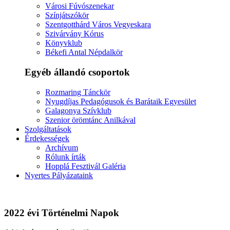
Városi Fúvószenekar
Színjátszókör
Szentgotthárd Város Vegyeskara
Szivárvány Kórus
Könyvklub
Békefi Antal Népdalkör
Egyéb állandó csoportok
Rozmaring Tánckör
Nyugdíjas Pedagógusok és Barátaik Egyesület
Galagonya Szívklub
Szenior örömtánc Anilkával
Szolgáltatások
Érdekességek
Archívum
Rólunk írták
Hopplá Fesztivál Galéria
Nyertes Pályázataink
2022 évi Történelmi Napok