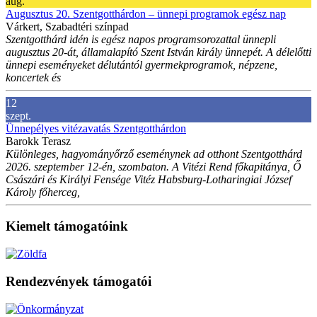
aug.
Augusztus 20. Szentgotthárdon – ünnepi programok egész nap
Várkert, Szabadtéri színpad
Szentgotthárd idén is egész napos programsorozattal ünnepli
augusztus 20-át, államalapító Szent István király ünnepét. A délelőtti
ünnepi eseményeket délutántól gyermekprogramok, népzene,
koncertek és
12
szept.
Ünnepélyes vitézavatás Szentgotthárdon
Barokk Terasz
Különleges, hagyományőrző eseménynek ad otthont Szentgotthárd
2026. szeptember 12-én, szombaton. A Vitézi Rend főkapitánya, Ő
Császári és Királyi Fensége Vitéz Habsburg-Lotharingiai József
Károly főherceg,
Kiemelt támogatóink
Rendezvények támogatói