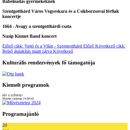
Bábelőadás gyermekeknek
Szentgotthárd Város Vegyeskara és a Csíkborzsovai férfiak
koncertje
1664 - Avagy a szentgotthárdi csata
Nasip Kismet Band koncert
Előző cikk: Vajtó és a Világ - Szentgotthárd
Előző
Következő cikk:
Belső átalakítás miatt zárva
Következő
Kulturális rendezvények fő támogatója
Kiemelt programok
HÍV A SZÍNPAD
Minden vasárnap 14:00-tól
Programajánló
20