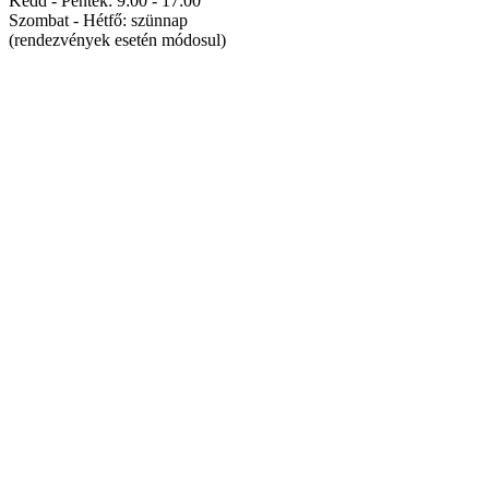
Kedd - Péntek: 9:00 - 17:00
Szombat - Hétfő: szünnap
(rendezvények esetén módosul)