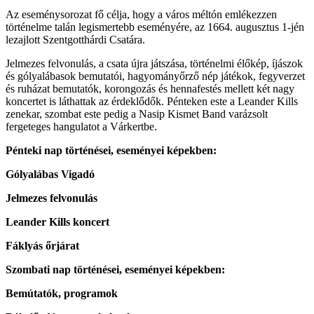
Az eseménysorozat fő célja, hogy a város méltón emlékezzen
történelme talán legismertebb eseményére, az 1664. augusztus 1-jén
lezajlott Szentgotthárdi Csatára.
Jelmezes felvonulás, a csata újra játszása, történelmi élőkép, íjászok
és gólyalábasok bemutatói, hagyományőrző nép játékok, fegyverzet
és ruházat bemutatók, korongozás és hennafestés mellett két nagy
koncertet is láthattak az érdeklődők. Pénteken este a Leander Kills
zenekar, szombat este pedig a Nasip Kismet Band varázsolt
fergeteges hangulatot a Várkertbe.
Pénteki nap történései, eseményei képekben:
Gólyalábas Vigadó
Jelmezes felvonulás
Leander Kills koncert
Fáklyás őrjárat
Szombati nap történései, eseményei képekben:
Bemútatók, programok