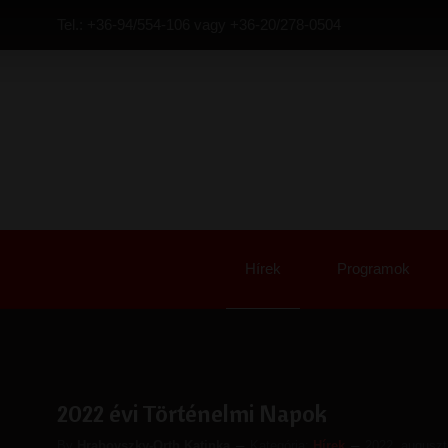
Tel.: +36-94/554-106 vagy +36-20/278-0504
Hírek
Programok
2022 évi Történelmi Napok
By
Hrabovszky-Orth Katinka
Kategória:
Hírek
2022. auguszt