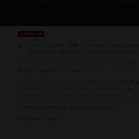
Visszatekintő
A Pannon Kapu Kulturális Egyesület és Szentgotthárd vá
Szentgotthárdi Történelmi Napok rendezvénysorozatot.
Az eseménysorozat fő célja, hogy a város méltón emlékezz
lezajlott Szentgotthárdi Csatára.
Jelmezes felvonulás, a csata újra játszása, történelmi élő
és ruházat bemutatók, korongozás és hennafestés mellett ké
zenekar, szombat este pedig a Nasip Kismet Band varázsolt
Pénteki nap történései, eseményei képekben:
Gólyalábas Vigadó