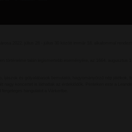
rosa 2022. július 28 - július 30 között immár 18. alkalommal rendez
en történelme talán legismertebb eseményére, az 1664. augusztus 1
kép, íjászok és gólyalábasok bemutatói, hagyományőrző nép játékok, 
t nagy koncertet is láthattak az érdeklődők. Pénteken este a Leander
 fergeteges hangulatot a Várkertbe.