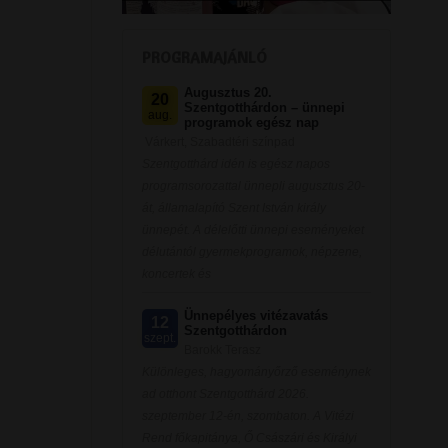
PROGRAMAJÁNLÓ
Augusztus 20.
20
Szentgotthárdon – ünnepi
aug.
programok egész nap
Várkert, Szabadtéri színpad
Szentgotthárd idén is egész napos
programsorozattal ünnepli augusztus 20-
át, államalapító Szent István király
ünnepét. A délelőtti ünnepi eseményeket
délutántól gyermekprogramok, népzene,
koncertek és
Ünnepélyes vitézavatás
12
Szentgotthárdon
szept.
Barokk Terasz
Különleges, hagyományőrző eseménynek
ad otthont Szentgotthárd 2026.
szeptember 12-én, szombaton. A Vitézi
Rend főkapitánya, Ő Császári és Királyi