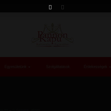
Egyesületünk
Szolgáltatások
Érdekességek
us 03
Találatok: 48380