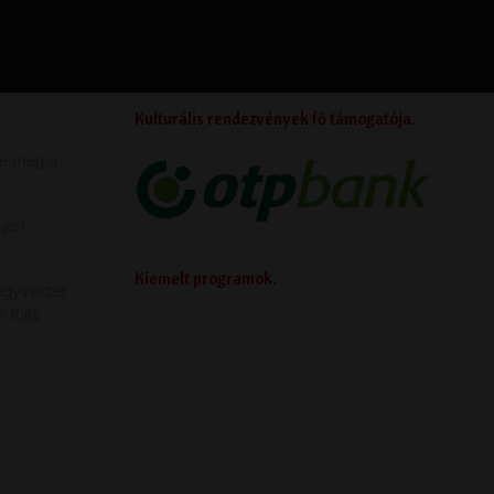
Kulturális rendezvények fő támogatója
te meg a
-jén
Kiemelt programok
fegyverzet
 Kills