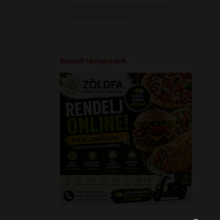
Fensége Vitéz Habsburg-Lotharingiai
József Károly főherceg,
Kiemelt támogatóink