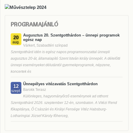
PROGRAMAJÁNLÓ
Augusztus 20. Szentgotthárdon – ünnepi programok
20
egész nap
aug.
Várkert, Szabadtéri színpad
Szentgotthárd idén is egész napos programsorozattal ünnepli
augusztus 20-át, államalapító Szent István király ünnepét. A délelőtti
ünnepi eseményeket délutántól gyermekprogramok, népzene,
koncertek és
Ünnepélyes vitézavatás Szentgotthárdon
12
Barokk Terasz
szept.
Különleges, hagyományőrző eseménynek ad otthont
Szentgotthárd 2026. szeptember 12-én, szombaton. A Vitézi Rend
főkapitánya, Ő Császári és Királyi Fensége Vitéz Habsburg-
Lotharingiai József Károly főherceg,