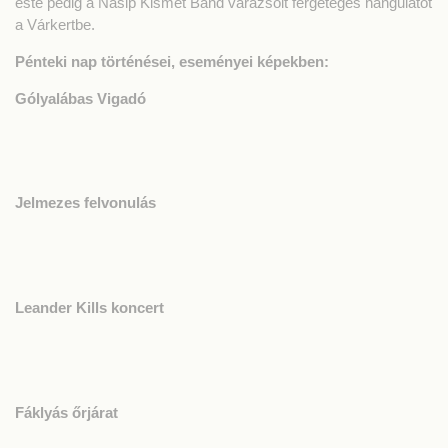
este pedig a Nasip Kismet Band varázsolt fergeteges hangulatot
a Várkertbe.
Pénteki nap történései, eseményei képekben:
Gólyalábas Vigadó
Jelmezes felvonulás
Leander Kills koncert
Fáklyás őrjárat