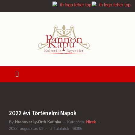
2022 évi Történelmi Napok
By
Hrabovszky-Orth Katinka
Kategória:
Hírek
2022. augusztus 03
Találatok: 48386