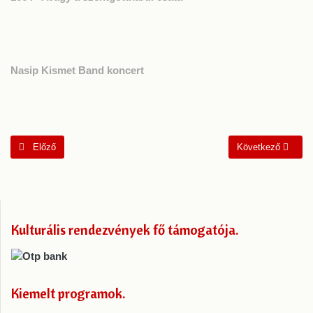
Nasip Kismet Band koncert
Előző cikk: Vajtó és a Világ - Szentgotthárd
Következő cikk: Be
Előző
Következő
Kulturális rendezvények fő támogatója
Kiemelt programok