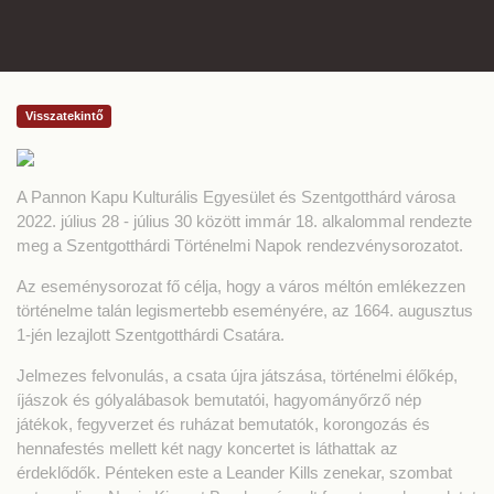
Visszatekintő
A Pannon Kapu Kulturális Egyesület és Szentgotthárd városa
2022. július 28 - július 30 között immár 18. alkalommal rendezte
meg a Szentgotthárdi Történelmi Napok rendezvénysorozatot.
Az eseménysorozat fő célja, hogy a város méltón emlékezzen
történelme talán legismertebb eseményére, az 1664. augusztus
1-jén lezajlott Szentgotthárdi Csatára.
Jelmezes felvonulás, a csata újra játszása, történelmi élőkép,
íjászok és gólyalábasok bemutatói, hagyományőrző nép
játékok, fegyverzet és ruházat bemutatók, korongozás és
hennafestés mellett két nagy koncertet is láthattak az
érdeklődők. Pénteken este a Leander Kills zenekar, szombat