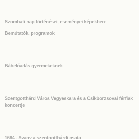
Szombati nap történései, eseményei képekben:
Bemútatók, programok
Bábelőadás gyermekeknek
Szentgotthárd Város Vegyeskara és a Csíkborzsovai férfiak
koncertje
1664 - Avagy a szentgotthárdi csata