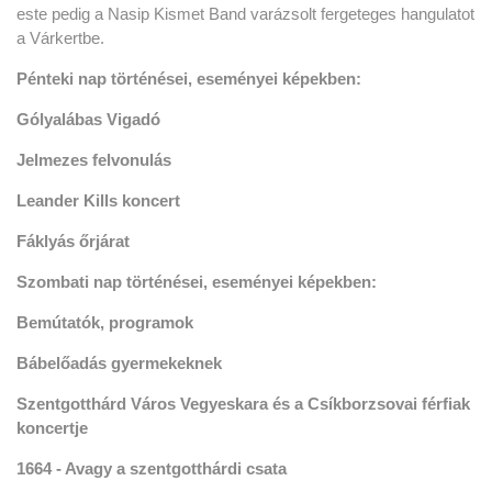
este pedig a Nasip Kismet Band varázsolt fergeteges hangulatot
a Várkertbe.
Pénteki nap történései, eseményei képekben:
Gólyalábas Vigadó
Jelmezes felvonulás
Leander Kills koncert
Fáklyás őrjárat
Szombati nap történései, eseményei képekben:
Bemútatók, programok
Bábelőadás gyermekeknek
Szentgotthárd Város Vegyeskara és a Csíkborzsovai férfiak
koncertje
1664 - Avagy a szentgotthárdi csata