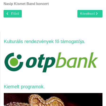
Nasip Kismet Band koncert
Előző cikk: Vajtó és a Világ - Szentgotthárd
Következő cikk: Be
Előző
Következő
Kulturális rendezvények fő támogatója
Kiemelt programok