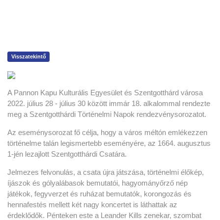
Visszatekintő
A Pannon Kapu Kulturális Egyesület és Szentgotthárd városa
2022. július 28 - július 30 között immár 18. alkalommal rendezte
meg a Szentgotthárdi Történelmi Napok rendezvénysorozatot.
Az eseménysorozat fő célja, hogy a város méltón emlékezzen
történelme talán legismertebb eseményére, az 1664. augusztus
1-jén lezajlott Szentgotthárdi Csatára.
Jelmezes felvonulás, a csata újra játszása, történelmi élőkép,
íjászok és gólyalábasok bemutatói, hagyományőrző nép
játékok, fegyverzet és ruházat bemutatók, korongozás és
hennafestés mellett két nagy koncertet is láthattak az
érdeklődők. Pénteken este a Leander Kills zenekar, szombat