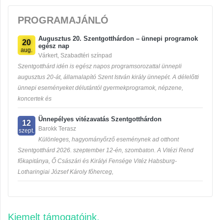
PROGRAMAJÁNLÓ
Augusztus 20. Szentgotthárdon – ünnepi programok
20
egész nap
aug.
Várkert, Szabadtéri színpad
Szentgotthárd idén is egész napos programsorozattal ünnepli
augusztus 20-át, államalapító Szent István király ünnepét. A délelőtti
ünnepi eseményeket délutántól gyermekprogramok, népzene,
koncertek és
Ünnepélyes vitézavatás Szentgotthárdon
12
Barokk Terasz
szept.
Különleges, hagyományőrző eseménynek ad otthont
Szentgotthárd 2026. szeptember 12-én, szombaton. A Vitézi Rend
főkapitánya, Ő Császári és Királyi Fensége Vitéz Habsburg-
Lotharingiai József Károly főherceg,
Kiemelt támogatóink